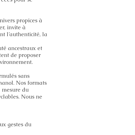
nivers propices à
r, invite à
t l’authenticité, la
uté ancestraux et
tent de proposer
nvironnement.
ormulés sans
hanol. Nos formats
a mesure du
cyclables. Nous ne
aux gestes du