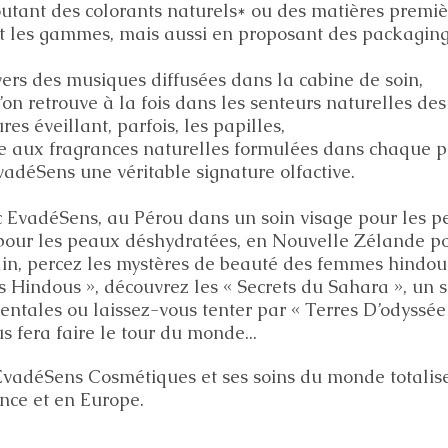
outant des colorants naturels* ou des matières premiè
 les gammes, mais aussi en proposant des packaging
avers des musiques diffusées dans la cabine de soin,
’on retrouve à la fois dans les senteurs naturelles de
res éveillant, parfois, les papilles,
ce aux fragrances naturelles formulées dans chaque pr
vadéSens une véritable signature olfactive.
 EvadéSens, au Pérou dans un soin visage pour les p
our les peaux déshydratées, en Nouvelle Zélande po
in, percez les mystères de beauté des femmes hindoue
ts Hindous », découvrez les « Secrets du Sahara », un 
entales ou laissez-vous tenter par « Terres D’odyssée »
s fera faire le tour du monde...
EvadéSens Cosmétiques et ses soins du monde totalis
nce et en Europe.