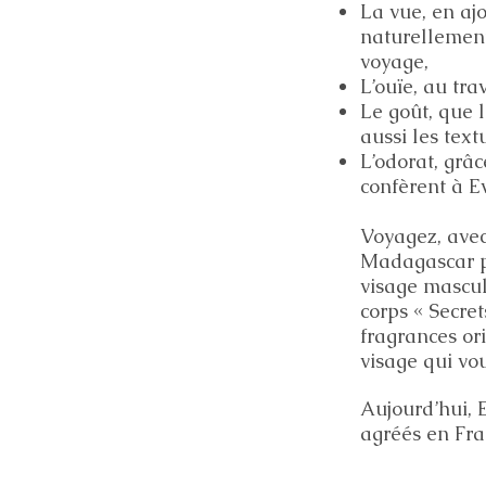
La vue, en aj
naturellement
voyage,
L’ouïe, au tr
Le goût, que l
aussi les textu
L’odorat, grâ
confèrent à E
Voyagez, avec
Madagascar p
visage mascul
corps « Secre
fragrances ori
visage qui vou
Aujourd’hui, 
agréés en Fra