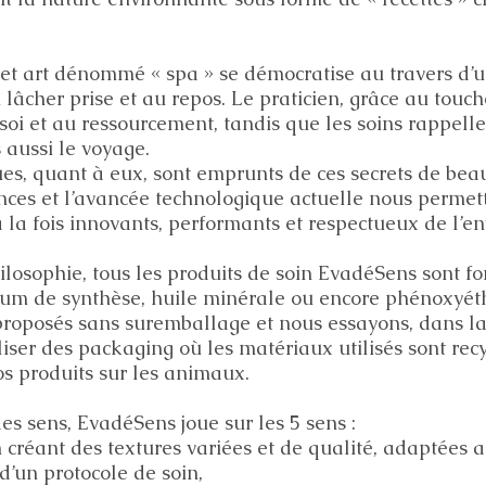
cet art dénommé « spa » se démocratise au travers d’u
 lâcher prise et au repos. Le praticien, grâce au touche
oi et au ressourcement, tandis que les soins rappellen
s aussi le voyage.
es, quant à eux, sont emprunts de ces secrets de bea
nces et l’avancée technologique actuelle nous permet
à la fois innovants, performants et respectueux de l’e
ilosophie, tous les produits de soin EvadéSens sont f
um de synthèse, huile minérale ou encore phénoxyét
proposés sans suremballage et nous essayons, dans l
iliser des packaging où les matériaux utilisés sont re
os produits sur les animaux.
es sens, EvadéSens joue sur les 5 sens :
n créant des textures variées et de qualité, adaptées 
 d’un protocole de soin,