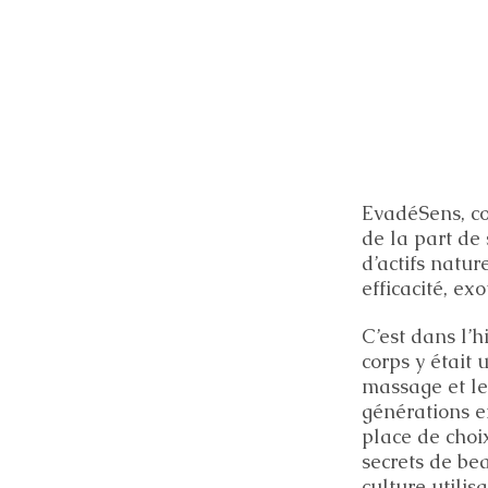
EvadéSens, co
de la part de
d’actifs natur
efficacité, ex
C’est dans l’
corps y était 
massage et les
générations e
place de choix
secrets de be
culture utilis