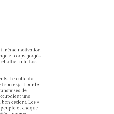
 et même motivation
age et corps gorgés
t allier à la fois
nts. Le culte du
et son esprit par le
transmises de
 occupaient une
 bon escient. Les «
 peuple et chaque
créées pour se