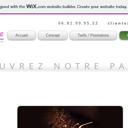
igned with the
.com
website builder. Create your website today.
06.81.99.95.22
client
Accueil
Concept
Tarifs / Prestations
UVREZ NOTRE PA