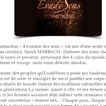
ntraction « d’évasion des sens », est née d’une seule
 sa créatrice, Sarah MARBACH : élaborer des soins vis
els rares et précieux, provenant des 4 coins du monde, e
otisme et voyage, mais aussi détente absolue.
histoire des peuples qu’EvadéSens a puisé ses fondeme
un art de vivre et s’occuper de soi et purifier son corps 
 rituels de beauté étaient des traditions culturelles 
n générations. La nature, quant à elle, et ses trésors
 et les femmes savaient déjà utiliser cette ressource à
auté ancestraux » étaient nés… Chaque pays, chaque
ait la nature environnante sous forme de « recettes » 